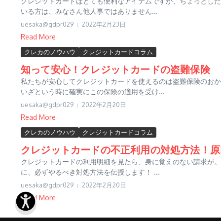
クレジットカードはとても便利なアイテムですが、ちょっとした
いる方は、みなさん他人事ではありません...
uesaka@gdpr029
2022年2月23日
Read More
クレカのノウハウ
クレジットカードコラム
知って安心！クレジットカードの盗難保険
私たちが安心してクレジットカードを使えるのは盗難保険のおか
いざという時に確実にこの保険の適用を受け...
uesaka@gdpr029
2022年2月20日
Read More
クレカのノウハウ
クレジットカードコラム
クレジットカードの不正利用の対処方法！原
クレジットカードの利用明細を見たら、身に覚えのない請求が。
に、必ずやるべき対処方法を伝授します！ ...
uesaka@gdpr029
2022年2月20日
Read More