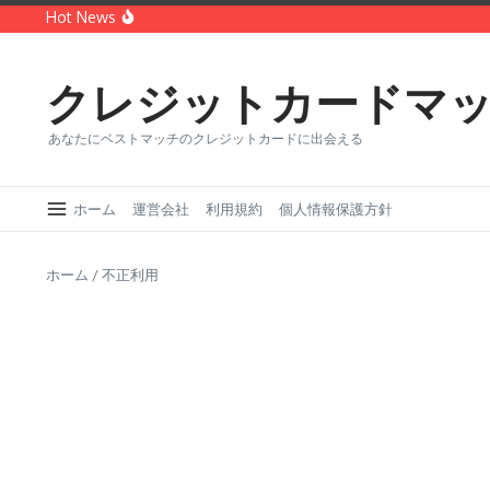
コンテンツへスキップ
Hot News
世界第二位のクレジットカードブランド「MasterCard」
どっちがオトク？VISAカードとMasterカードを徹底比較
クレジットカードに付帯する保険の種類・メリットデメ
クレジットカードマ
あなたにベストマッチのクレジットカードに出会える
ホーム
運営会社
利用規約
個人情報保護方針
ホーム
/
不正利用