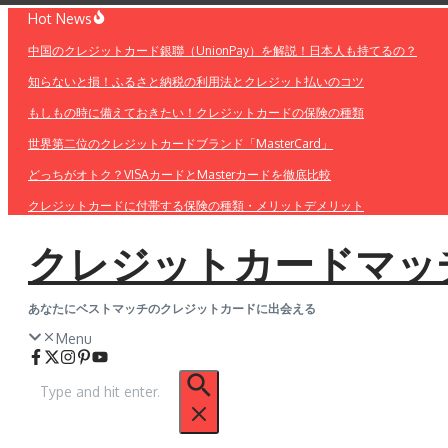
コ
Hot News
ン
中国のクレジットカード銀聯（UnionPay）を解説！日本人も持てるの？
テ
ン
知らないと損！ふるさと納税の利用法とクレジット払いのコツ
ツ
もしもの時に備えておきたい！クレジットカードの保険の種類
へ
ス
世界第二位のクレジットカードブランド「MasterCard」
キ
どっちがオトク？VISAカードとMasterカードを徹底比較
ッ
プ
クレジットカードに付帯する保険の種類・メリットデメリット
クレジットカードマッ
あなたにベストマッチのクレジットカードに出会える
Menu
検
索: