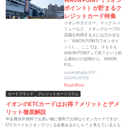
ポイント）が貯まるク
レジットカード特集
イオンやダイエー、マックスバ
リューなど、イオングループの
店舗を利用する人には欠かせな
い「WAON POINT(ワオンポイ
ント)」。ここでは、そもそも
WAON POINTって何？という初
心者向けの説明から、WAON
POI...
uesaka@gdpr029
2022年2月10日
Read More
カードブランド
クレジットカードコラム
イオンのETCカードはお得？メリットとデメ
リット徹底解説
年会費永年無料でお買い物に便利でお得なイオンカードですが、
ETCカードもイオンでつくる必要あるかしら？と考えている人も