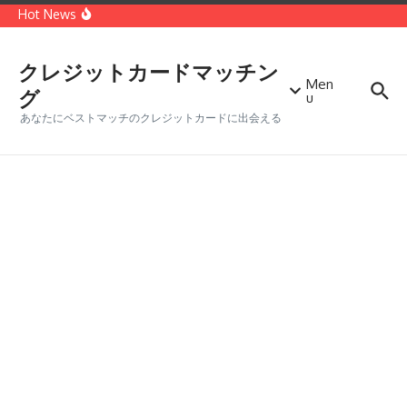
コンテンツへスキップ
種類
Hot News
世界第二位のクレジットカードブランド「MasterCard」
どっちがオトク？VISAカードとMasterカードを徹底比較
クレジットカードに付帯する保険の種類・メリットデメリ
ット
クレジットカードマッチン
Men
グ
u
あなたにベストマッチのクレジットカードに出会える