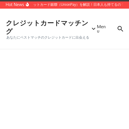
コンテンツへスキップ
Hot News
中国のクレジットカード銀聯（UnionPay）を解説！日本人も持てるの？
クレジットカードマッチン
Men
グ
u
あなたにベストマッチのクレジットカードに出会える