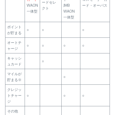
ードセレ
WAON
JMB
ード・オーパス
クト
一体型
WAON
一体型
ポイント
○
○
○
が貯まる
オートチ
○
○
○
○
ャージ
キャッシ
○
ュカード
マイルが
○
貯まる※
クレジッ
トチャー
○
○
○
ジ
その他