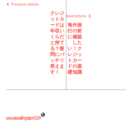
Previous Article
クレジ
Next Article
ットカ
ードは
海外旅
年収い
行の前
くらだ
に確認
と持て
した
る？疑
い！ク
問にバ
レジッ
ッチリ
トカー
答えま
ドの基
す！
礎知識
uesaka@gdpr029