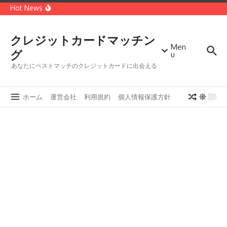
コンテンツへスキップ
種類
Hot News
世界第二位のクレジットカードブランド「MasterCard」
どっちがオトク？VISAカードとMasterカードを徹底比較
クレジットカードに付帯する保険の種類・メリットデメリ
ット
クレジットカードマッチン
Men
グ
u
あなたにベストマッチのクレジットカードに出会える
ホーム
運営会社
利用規約
個人情報保護方針