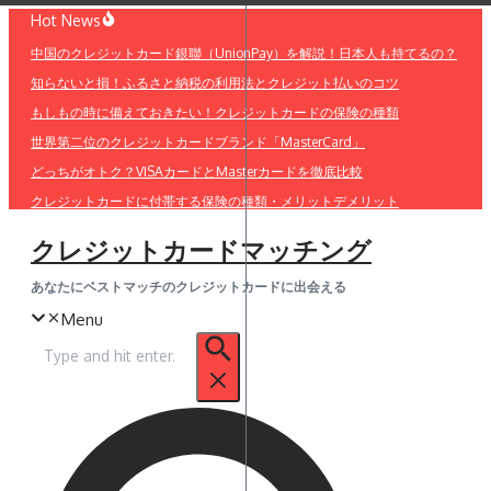
コ
Hot News
ン
中国のクレジットカード銀聯（UnionPay）を解説！日本人も持てるの？
テ
知らないと損！ふるさと納税の利用法とクレジット払いのコツ
ン
ツ
もしもの時に備えておきたい！クレジットカードの保険の種類
へ
世界第二位のクレジットカードブランド「MasterCard」
ス
どっちがオトク？VISAカードとMasterカードを徹底比較
キ
クレジットカードに付帯する保険の種類・メリットデメリット
ッ
プ
クレジットカードマッチング
あなたにベストマッチのクレジットカードに出会える
Menu
検
索: