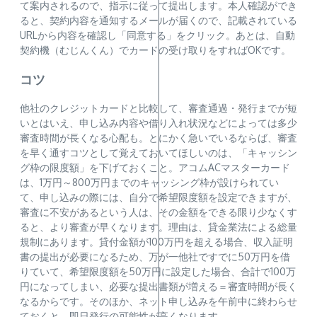
て案内されるので、指示に従って提出します。本人確認ができ
ると、契約内容を通知するメールが届くので、記載されている
URLから内容を確認し「同意する」をクリック。あとは、自動
契約機（むじんくん）でカードの受け取りをすればOKです。
コツ
他社のクレジットカードと比較して、審査通過・発行までが短
いとはいえ、申し込み内容や借り入れ状況などによっては多少
審査時間が長くなる心配も。とにかく急いでいるならば、審査
を早く通すコツとして覚えておいてほしいのは、「キャッシン
グ枠の限度額」を下げておくこと。アコムACマスターカード
は、1万円～800万円までのキャッシング枠が設けられてい
て、申し込みの際には、自分で希望限度額を設定できますが、
審査に不安があるという人は、その金額をできる限り少なくす
ると、より審査が早くなります。理由は、貸金業法による総量
規制にあります。貸付金額が100万円を超える場合、収入証明
書の提出が必要になるため、万が一他社ですでに50万円を借
りていて、希望限度額を50万円に設定した場合、合計で100万
円になってしまい、必要な提出書類が増える＝審査時間が長く
なるからです。そのほか、ネット申し込みを午前中に終わらせ
ておくと、即日発行の可能性が高くなります。