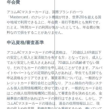
年会費
アコムACマスターカードは、国際ブランドの一つ
「Mastercard」のクレジット機能が付き、世界210を超える国
や地域で利用できる上に、年会費・発行手数料とも無料です。
たとえ、1年間カードの利用が無かったとしても、年会費が無
料なので損をすることがありません。
申込資格/審査基準
アコムACマスターカードの申込資格は、「20歳以上69歳以下
の安定した収入と返済能力を有する方」となっており、成人し
ており安定した収入さえあれば、70歳以上の高齢者でない限
り、だれでもカードの発行を申し込むことができます。アルバ
イトやパートなどの定期的な収入があれば、学生でも主婦でも
申込資格をクリアできます。審査基準については、一般的なク
レジットカード発行会社とは異なり、アコム独自の与信システ
ムを個人信用情報機関と併せて使います。一般的なカード会社
はこの個人信用情報機関に照会して審査合否を決めるため、金
融事故の履歴があればカードの発行はできません。しかし、ア
コムACマスターカードの場合は、過去の信用情報以上に、現
在の収入や住居歴、勤務年数などを重視するため、働いていて