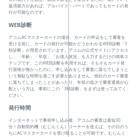
返済能力があれば、アルバイト・パートであってもカードの発
行が可能なのです。
WEB診断
アコムACマスターカードの場合、カードの申込をして審査を
受ける前に、カードの発行が可能かどうかわかるWEB診断「3
秒診断」が用意されています。アコムの公式サイトにアクセス
し、「年齢」「年収」「お借入状況」を入力するだけの簡単ス
テップです。このWEB診断を利用すれば、そもそもカード発
行資格が無かったのに、申し込みをして審査に落ちてしまうと
いう無駄な時間を過ごす必要がありません。他社のカード審査
に落ちてしまったことがあったり、年収の低さで審査通過が心
配という方は、事前にこの「3秒診断」をまずは使ってみてく
ださい。
発行時間
インターネットで事前申し込み後、アコムの審査は最短30
分！自動契約機（むじんくん）コーナーを使えば、その日のう
ちにACマスターカードを受け取ることが可能です。むじんく