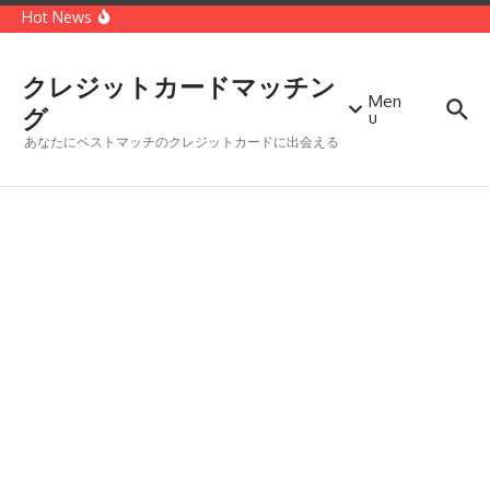
コンテンツへスキップ
種類
Hot News
世界第二位のクレジットカードブランド「MasterCard」
どっちがオトク？VISAカードとMasterカードを徹底比較
クレジットカードに付帯する保険の種類・メリットデメリ
ット
クレジットカードマッチン
Men
グ
u
あなたにベストマッチのクレジットカードに出会える