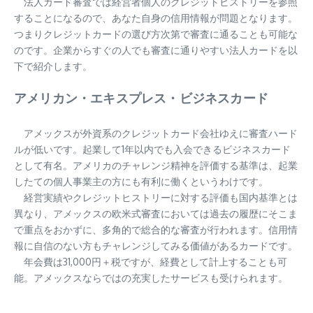
法人カード審査では経営者個人のクレジットヒストリーを参照
することになるので、あなた自身の信用情報が問題となります。
つまりクレジットカードの選び方次第で審査に通ることも可能な
のです。企業からすぐの人でも審査に通りやすい法人カードを以
下で紹介します。
アメリカン・エキスプレス・ビジネスカード
アメックスが外資系のクレジットカード会社ゆえに審査ハード
ルが低いです。起業して1年以内でも入会できるビジネスカード
として有名。アメリカのチャレンジ精神を評価する基準は、起業
したての個人事業主の方にも有利に働くというわけです。
経営実績やクレジットヒストリーに対する評価も国内基準とは
異なり、アメックスの欧米式審査においては過去の履歴にそこま
で重点をおかずに、多角的で総合的な審査が行われます。信用情
報に自信のない方もチャレンジしてみる価値があるカードです。
年会費は31,000円＋税ですが、経費として計上することも可
能。アメックスならではの充実したサービスも受けられます。