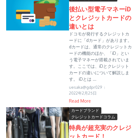
後払い型電子マネーiD
とクレジットカードの
違いとは
ドコモが発行するクレジットカ
ードに「dカード」があります。
dカードは、通常のクレジットカ
ードの機能のほか、「iD」とい
う電子マネーが搭載されていま
す。ここでは、iDとクレジット
カードの違いについて解説しま
す。 iDとは ...
uesaka@gdpr029
2022年2月25日
Read More
カードブランド
クレジットカードコラム
特典が超充実のクレジ
ットカード！