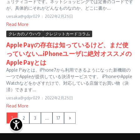
ュリティコードです。ネットショッピングでは定番のコードです
が、具体的にそれがどんなものなのか、どこに書か...
uesaka@gdpr029
2022年2月25日
Read More
クレカのノウハウ
クレジットカードコラム
Apple Payの存在は知っているけど、まだ使
っていない…iPhoneユーザに絶対オススメの
Apple Payとは
Apple Payとは、iPhone7から利用できるようになった新機能の
一つでAppleが提供している決済サービスです。 iPhoneやApple
Watchなどをかざすだけで、対応している店舗でお買い物（決
済）できます...
uesaka@gdpr029
2022年2月25日
Read More
1
2
3
...
17