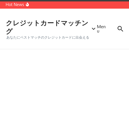
コンテンツへスキップ
種類
Hot News
世界第二位のクレジットカードブランド「MasterCard」
どっちがオトク？VISAカードとMasterカードを徹底比較
クレジットカードに付帯する保険の種類・メリットデメリ
ット
クレジットカードマッチン
Men
グ
u
あなたにベストマッチのクレジットカードに出会える