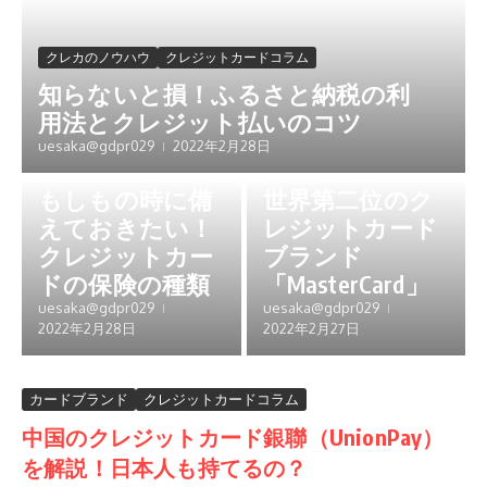
クレカのノウハウ
クレジットカードコラム
知らないと損！ふるさと納税の利
用法とクレジット払いのコツ
クレカのノウハウ
カードブランド
uesaka@gdpr029
2022年2月28日
クレジットカードコラム
クレジットカードコラム
もしもの時に備
世界第二位のク
えておきたい！
レジットカード
クレジットカー
ブランド
ドの保険の種類
「MasterCard」
uesaka@gdpr029
uesaka@gdpr029
2022年2月28日
2022年2月27日
カードブランド
クレジットカードコラム
中国のクレジットカード銀聯（UnionPay）
を解説！日本人も持てるの？