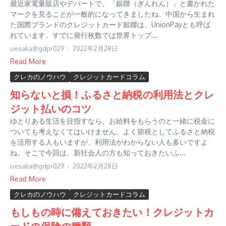
最近家電量販店やデパートで、「銀聯（ぎんれん）」と書かれた
マークを見ることが一般的になってきましたね。中国から生まれ
た国際ブランドのクレジットカード銀聯は、UnionPayとも呼ば
れています。すでに発行枚数では世界トップ...
uesaka@gdpr029
2022年2月28日
Read More
クレカのノウハウ
クレジットカードコラム
知らないと損！ふるさと納税の利用法とクレ
ジット払いのコツ
ゆとりある生活を目指すなら、お給料をもらうのと一緒に税金に
ついても考えなくてはいけません。よく節税としてふるさと納税
を活用する人もいますが、利用法がわからない人も多いですよ
ね。そこで今回は、新社会人の方も知っておきたいふ...
uesaka@gdpr029
2022年2月28日
Read More
クレカのノウハウ
クレジットカードコラム
もしもの時に備えておきたい！クレジットカ
ードの保険の種類