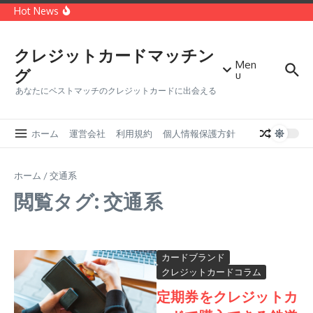
コンテンツへスキップ
種類
Hot News
世界第二位のクレジットカードブランド「MasterCard」
どっちがオトク？VISAカードとMasterカードを徹底比較
クレジットカードに付帯する保険の種類・メリットデメリ
ット
クレジットカードマッチン
Men
グ
u
あなたにベストマッチのクレジットカードに出会える
ホーム
運営会社
利用規約
個人情報保護方針
ホーム
/
交通系
閲覧タグ: 交通系
カードブランド
クレジットカードコラム
定期券をクレジットカ