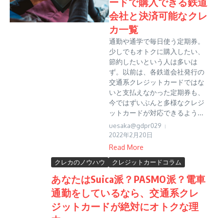
ードで購入できる鉄道
会社と決済可能なクレ
カ一覧
通勤や通学で毎日使う定期券。
少しでもオトクに購入したい、
節約したいという人は多いは
ず。以前は、各鉄道会社発行の
交通系クレジットカードではな
いと支払えなかった定期券も、
今ではずいぶんと多様なクレジ
ットカードが対応できるよう...
uesaka@gdpr029
2022年2月20日
Read More
クレカのノウハウ
クレジットカードコラム
あなたはSuica派？PASMO派？電車
通勤をしているなら、交通系クレ
ジットカードが絶対にオトクな理