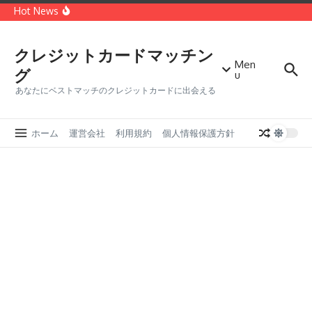
コンテンツへスキップ
種類
Hot News
世界第二位のクレジットカードブランド「MasterCard」
どっちがオトク？VISAカードとMasterカードを徹底比較
クレジットカードに付帯する保険の種類・メリットデメリ
ット
クレジットカードマッチン
Men
グ
u
あなたにベストマッチのクレジットカードに出会える
ホーム
運営会社
利用規約
個人情報保護方針