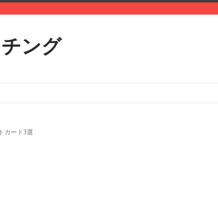
リット
ッチング
トカード3選