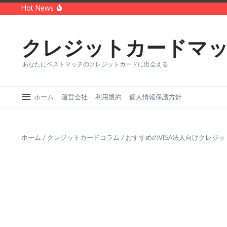
コンテンツへスキップ
Hot News
世界第二位のクレジットカードブランド「MasterCard」
どっちがオトク？VISAカードとMasterカードを徹底比較
クレジットカードに付帯する保険の種類・メリットデメ
クレジットカードマ
あなたにベストマッチのクレジットカードに出会える
ホーム
運営会社
利用規約
個人情報保護方針
ホーム
/
クレジットカードコラム
/
おすすめのVISA法人向けクレジッ