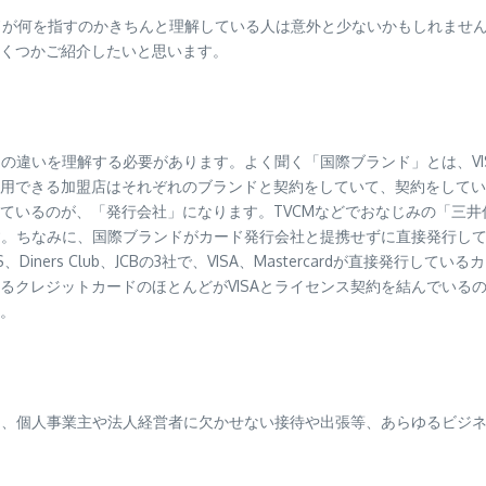
カードが何を指すのかきちんと理解している人は意外と少ないかもしれませ
くつかご紹介したいと思います。
解する必要があります。よく聞く「国際ブランド」とは、VISA、Mastercar
用できる加盟店はそれぞれのブランドと契約をしていて、契約をしてい
いるのが、「発行会社」になります。TVCMなどでおなじみの「三井住
ます。ちなみに、国際ブランドがカード発行会社と提携せずに直接発行し
、Diners Club、JCBの3社で、VISA、Mastercardが直接発
クレジットカードのほとんどがVISAとライセンス契約を結んでいるの
。
いて、個人事業主や法人経営者に欠かせない接待や出張等、あらゆるビジ