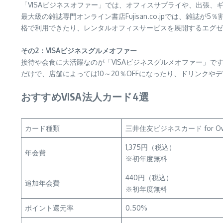
「VISAビジネスオファー」では、オフィスサプライや、出張
最大級の雑誌専門オンライン書店Fujisan.co.jpでは、雑
格で利用できたり、レンタルオフィスサービスを展開するエグゼ
その2：VISAビジネスグルメオファー
接待や会食に大活躍なのが「VISAビジネスグルメオファー」で
だけで、店舗によっては10～20％OFFになったり、ドリンク
おすすめVISA法人カード4選
カード種類
三井住友ビジネスカード for Ow
1,375円（税込）
年会費
※初年度無料
440円（税込）
追加年会費
※初年度無料
ポイント還元率
0.50%