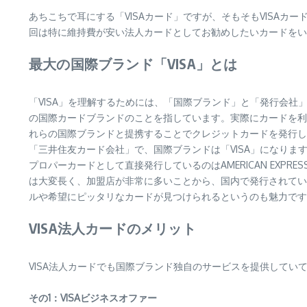
あちこちで耳にする「VISAカード」ですが、そもそもVISA
回は特に維持費が安い法人カードとしてお勧めしたいカードをい
最大の国際ブランド「VISA」とは
「VISA」を理解するためには、「国際ブランド」と「発行会社」の違いを理
の国際カードブランドのことを指しています。実際にカードを利
れらの国際ブランドと提携することでクレジットカードを発行して
「三井住友カード会社」で、国際ブランドは「VISA」になり
プロパーカードとして直接発行しているのはAMERICAN EXPRESS
は大変長く、加盟店が非常に多いことから、国内で発行されている
ルや希望にピッタリなカードが見つけられるというのも魅力です
VISA法人カードのメリット
VISA法人カードでも国際ブランド独自のサービスを提供して
その1：VISAビジネスオファー