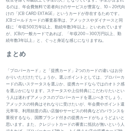
るのは、年会費無料で若者向けのサービスが豊富な、10～20代向
けの「JCB CARD EXTAGE」というカードが存在するためです。
JCBゴールドカードの審査基準は、アメックスやダイナースと同
様に「年収500万年以上、勤続年数3年以上」といわれています
が、JCBの一般カードであれば、「年収200～300万円以上、勤
続年数3年以上」と、ぐっと身近な感じになりますね。
まとめ
「プロパーカード」と「提携カード」2つのカードの違いはお分
かりいただけたでしょうか。選ぶポイントとしては、プロパーカ
ードの高いステータスを選ぶか、提携カードならではのオトク感
を選ぶかになります。ステータスや上位特典にこだわりたいとい
う人は迷わずアメックスのプロパーカードを選ぶべきでしょう。
アメックスの特典はそれなりに受けたいが、年会費やポイント還
元率等、利用頻度の高い店舗やサービスの特典などのバランスを
重視するなら、国際ブランド付きの提携カードがちょうどよいと
思います。また、クレジットカードの審査に抵抗が無いという人
であれば、プロパーカード1枚と、よく使うお店の提携カード1枚