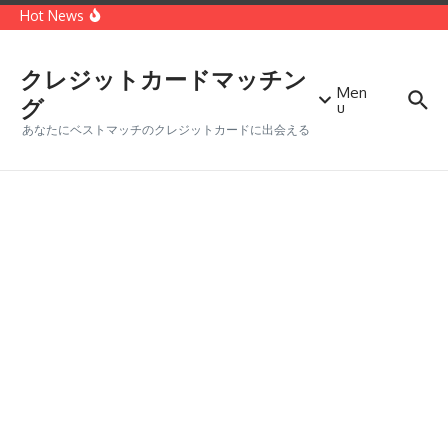
コンテンツへスキップ
種類
Hot News
世界第二位のクレジットカードブランド「MasterCard」
どっちがオトク？VISAカードとMasterカードを徹底比較
クレジットカードに付帯する保険の種類・メリットデメリ
ット
クレジットカードマッチン
Men
グ
u
あなたにベストマッチのクレジットカードに出会える