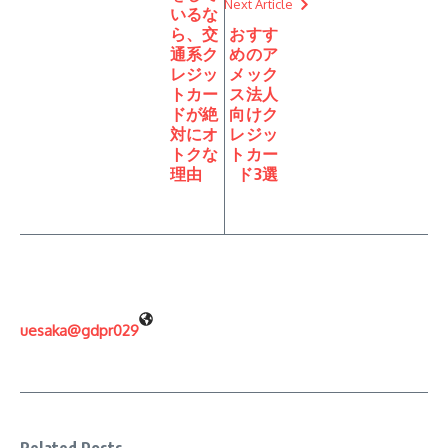
Next Article
いるな
ら、交
おすす
通系ク
めのア
レジッ
メック
トカー
ス法人
ドが絶
向けク
対にオ
レジッ
トクな
トカー
理由
ド3選
uesaka@gdpr029